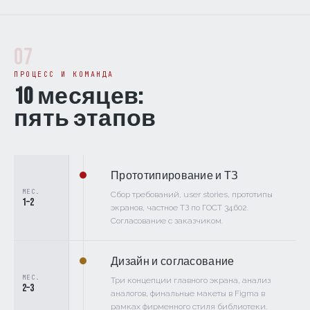
07
ПРОЦЕСС И КОМАНДА
10 месяцев:
пять этапов
Прототипирование и ТЗ
МЕС.
Сбор требований, user stories, прототипы
1–2
экранов, частное ТЗ по ГОСТ 34.602.
Согласование с заказчиком.
Дизайн и согласование
МЕС.
Три концепции главного экрана, анализ
2–3
аналогов, финальные макеты в Figma в
рамках фирменного стиля библиотеки.