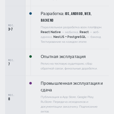
Разработка: iOS, Android, Web,
Backend
МЕС.
Параллельная разработка всех платформ.
3–7
React Native
— мобилка,
React
— веб-
адмнка,
NestJS + PostgreSQL
— бэкенд.
Тестирование на каждом этапе.
Опытная эксплуатация
МЕС.
7
Релиз на тестовую аудиторию, сбор
обратной связи, финальные доработки.
Промышленная эксплуатация и
сдача
МЕС.
Публикация в App Store, Google Play,
8
RuStore. Передача исходников и
документации заказчику. Подписание
актов.