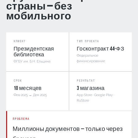
страны — без
мобильного
КЛИЕНТ
ТИП ПРОЕКТА
Президентская
Госконтракт 44-ФЗ
библиотека
Федеральное
финансирование
ФГБУ им. Б.Н. Ельцина
СРОК
РЕЗУЛЬТАТ
10 месяцев
3 магазина
Фев 2025 → Дек 2025
App Store · Google Play ·
RuStore
ПРОБЛЕМА
Миллионы документов — только через