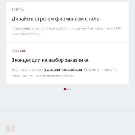
ЗАДАЧА
Дизайн в строгом фирменном стиле
Фирменный стиль по брендбуку + современный мобильный UX.
Как совместить?
РЕШЕНИЕ
3 концепции на выбор заказчика
Анализ аналогов +
3 дизайн-концепции
. Красный — акцент,
классика — читабельна на мобиле.
04