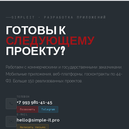
SIMPLEIT · РАЗРАБОТКА ПРИЛОЖЕНИЙ
ГОТОВЫ К
СЛЕДУЮЩЕМУ
ПРОЕКТУ?
Работаем с коммерческими и государственными заказчиками.
Мобильные приложения, веб-платформы, госконтракты по 44-
ФЗ. Больше 150 реализованных проектов.
ТЕЛЕФОН
+7 993 981-41-45
📞
Позвонить
Telegram
E-MAIL
hello@simple-it.pro
✉️
Написать письмо