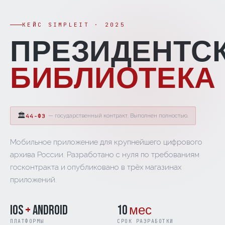
КЕЙС SIMPLEIT · 2025
ПРЕЗИДЕНТС
БИБЛИОТЕКА
🏛
44-ФЗ
— государственный контракт. Выполнен полностью.
Мобильное приложение для крупнейшего цифрового
архива России. Разработано с нуля по требованиям
госконтракта и опубликовано в трёх магазинах
приложений.
iOS
+
Android
10
мес
ПЛАТФОРМЫ
СРОК РАЗРАБОТКИ