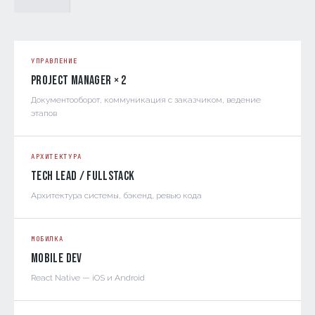
УПРАВЛЕНИЕ
Project Manager × 2
Документооборот, коммуникация с заказчиком, ведение
этапов
АРХИТЕКТУРА
Tech Lead / Fullstack
Архитектура системы, бэкенд, ревью кода
МОБИЛКА
Mobile Dev
React Native — iOS и Android