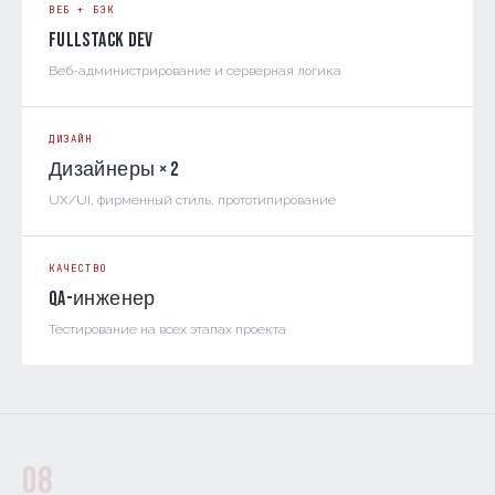
ВЕБ + БЭК
Fullstack Dev
Веб-администрирование и серверная логика
ДИЗАЙН
Дизайнеры × 2
UX/UI, фирменный стиль, прототипирование
КАЧЕСТВО
QA-инженер
Тестирование на всех этапах проекта
08