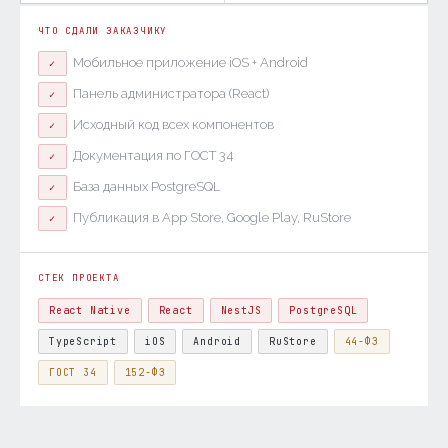
ЧТО СДАЛИ ЗАКАЗЧИКУ
Мобильное приложение iOS + Android
✓
Панель администратора (React)
✓
Исходный код всех компонентов
✓
Документация по ГОСТ 34
✓
База данных PostgreSQL
✓
Публикация в App Store, Google Play, RuStore
✓
СТЕК ПРОЕКТА
React Native
React
NestJS
PostgreSQL
TypeScript
iOS
Android
RuStore
44-ФЗ
ГОСТ 34
152-ФЗ