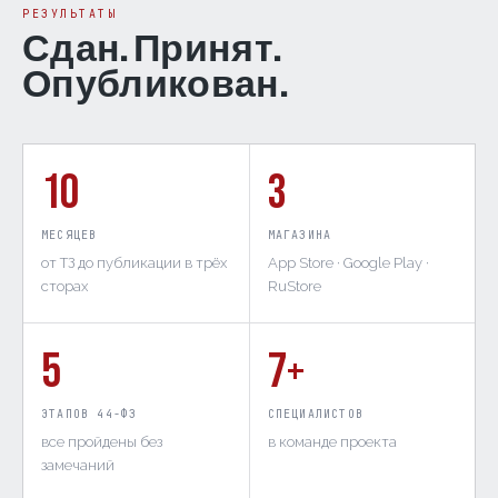
РЕЗУЛЬТАТЫ
Сдан. Принят.
Опубликован.
10
3
МЕСЯЦЕВ
МАГАЗИНА
от ТЗ до публикации в трёх
App Store · Google Play ·
сторах
RuStore
5
7
+
ЭТАПОВ 44-ФЗ
СПЕЦИАЛИСТОВ
все пройдены без
в команде проекта
замечаний