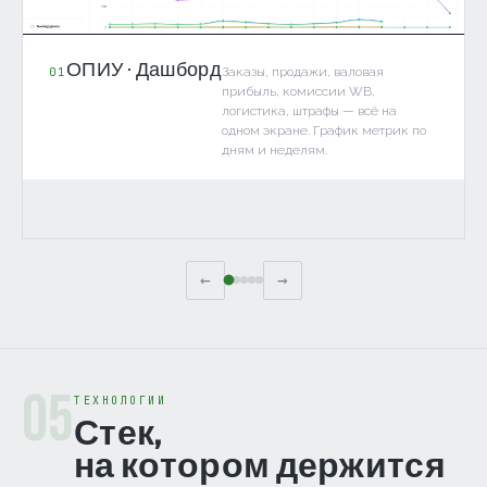
ОПИУ · Дашборд
Заказы, продажи, валовая
01
прибыль, комиссии WB,
логистика, штрафы — всё на
одном экране. График метрик по
дням и неделям.
←
→
05
ТЕХНОЛОГИИ
Стек,
на котором держится