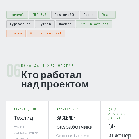
Laravel
PHP 8.3
PostgreSQL
Redis
React
TypeScript
Python
Docker
GitHub Actions
ЮКасса
Wildberries API
06
КОМАНДА И ХРОНОЛОГИЯ
Кто работал
над проектом
ТЕХЛИД / PM
BACKEND × 2
QA /
АНАЛИТИК
Техлид
Backend-
ДАННЫХ
QA-
разработчики
Аудит,
исправление
инженер
Основная backend-
расчётов,