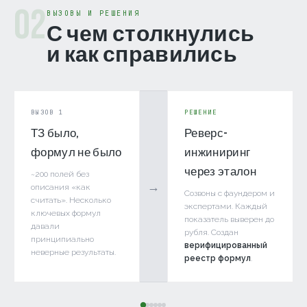
02
ВЫЗОВЫ И РЕШЕНИЯ
С чем столкнулись
и как справились
ВЫЗОВ 1
РЕШЕНИЕ
ТЗ было,
Реверс-
формул не было
инжиниринг
через эталон
~200 полей без
→
описания «как
Созвоны с фаундером и
считать». Несколько
экспертами. Каждый
ключевых формул
показатель выверен до
давали
рубля. Создан
принципиально
верифицированный
неверные результаты.
реестр формул
.