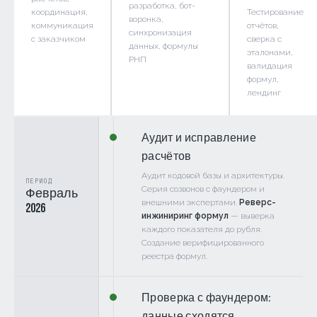
разработка, бот-
координация,
Тестирование
воронка,
коммуникация
отчётов,
синхронизация
с заказчиком
сверка с
данных, формулы
эталонами,
РНП
валидация
формул,
лендинг
Аудит и исправление
расчётов
Аудит кодовой базы и архитектуры.
ПЕРИОД
Серия созвонов с фаундером и
Февраль
внешними экспертами.
Реверс-
2026
инжиниринг формул
— выверка
каждого показателя до рубля.
Создание верифицированного
реестра формул.
Проверка с фаундером:
данные сходятся