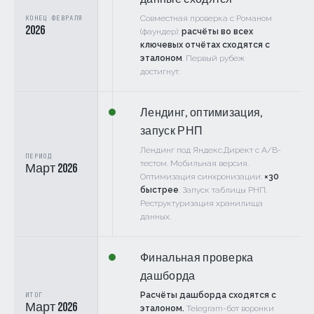
Совместная проверка с Романом
КОНЕЦ ФЕВРАЛЯ
2026
(фаундер):
расчёты во всех
ключевых отчётах сходятся с
эталоном
. Первый рубеж
достигнут.
Лендинг, оптимизация,
запуск РНП
Лендинг под Яндекс.Директ с A/B-
ПЕРИОД
тестом. Мобильная версия.
Март 2026
Оптимизация синхронизации:
×30
быстрее
. Запуск таблицы РНП.
Реструктуризация хранилища
данных.
Финальная проверка
дашборда
Расчёты дашборда сходятся с
ИТОГ
Март 2026
эталоном.
Telegram-бот воронки