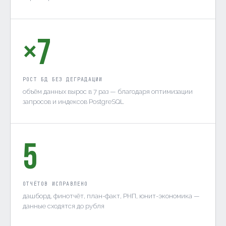
×7
РОСТ БД БЕЗ ДЕГРАДАЦИИ
объём данных вырос в 7 раз — благодаря оптимизации
запросов и индексов PostgreSQL
5
ОТЧЁТОВ ИСПРАВЛЕНО
дашборд, финотчёт, план-факт, РНП, юнит-экономика —
данные сходятся до рубля