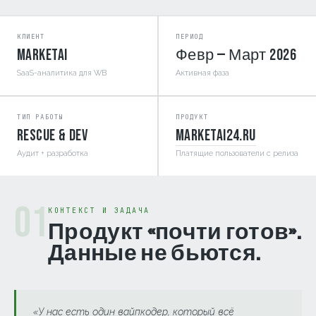
КЛИЕНТ
ПЕРИОД
MarketAI
Февр — Март 2026
SaaS-аналитика для WB
Активная фаза
ТИП РАБОТЫ
ПРОДУКТ
Rescue & Dev
marketai24.ru
Аудит + разработка
Платящие пользователи с релиза
01
КОНТЕКСТ И ЗАДАЧА
Продукт «почти готов».
Данные не бьются.
«У нас есть один вайпкодер, который всё