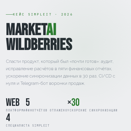
КЕЙС SIMPLEIT · 2026
MARKET
AI
WILDBERRIES
Спасти продукт, который был «почти готов»: аудит,
исправление расчётов в пяти финансовых отчётах,
ускорение синхронизации данных в 30 раз, CI/CD с
нуля и Telegram-бот воронки продаж.
Web
5
×
30
ПЛАТФОРМА
ФИНОТЧЁТОВ ОТЛАЖЕНО
УСКОРЕНИЕ СИНХРОНИЗАЦИИ
4
СПЕЦИАЛИСТА SIMPLEIT