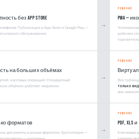
РЕШЕНИЕ
ность без App Store
PWA — ик
→
елефонов. Публикация в App Store и Google Play —
Устанавлив
 регулярного обслуживания.
рабочем сто
горизонтал
РЕШЕНИЕ
сть на больших объёмах
Виртуал
→
артий, кассовых операций. Стандартный
Все таблиц
аких объёмах работает медленно.
только ви
вне зависим
РЕШЕНИЕ
ько форматов
PDF, XLS 
→
ны документы в разных форматах: бухгалтерия —
Ключевые р
 мессенджеры — картинки.
клиента выг