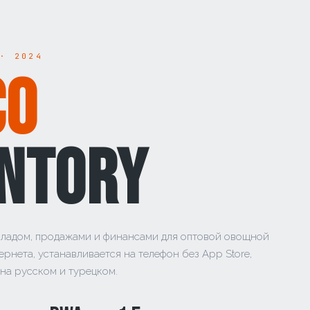
 · 2024
CO
ENTORY
кладом, продажами и финансами для оптовой овощной
ернета, устанавливается на телефон без App Store,
на русском и турецком.