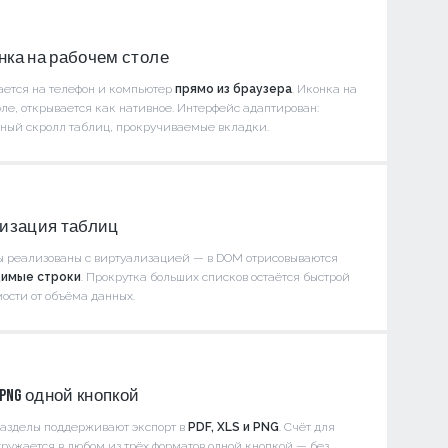
онка на рабочем столе
ается на телефон и компьютер
прямо из браузера
. Иконка на
ле, открывается как нативное. Интерфейс адаптирован:
ьный скролл таблиц, прокручиваемые вкладки.
изация таблиц
ы реализованы с виртуализацией — в DOM отрисовываются
димые строки
. Прокрутка больших списков остаётся быстрой
ости от объёма данных.
и PNG одной кнопкой
азделы поддерживают экспорт в
PDF, XLS и PNG
. Счёт для
ружается в любом из трёх форматов одной кнопкой — без