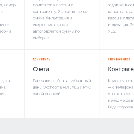
я, номер,
привязкой к партии и
задолженност
я,
контрагенту. Ящики, кг, цена,
клиенту из д
сумма. Фильтрация и
кассы и плат
писок
выделение строк с
индикация. Э
есом в
автоподсчётом суммы по
XLS.
выборке.
ДОКУМЕНТЫ
СПРАВОЧНИКИ
Счета
Контраг
 дата,
Генерация счёта за выбранный
Клиенты, сот
мма,
день. Экспорт в PDF, XLS и PNG
— с телефона
хив
одной кнопкой.
ответственн
менеджерами
Редактирован