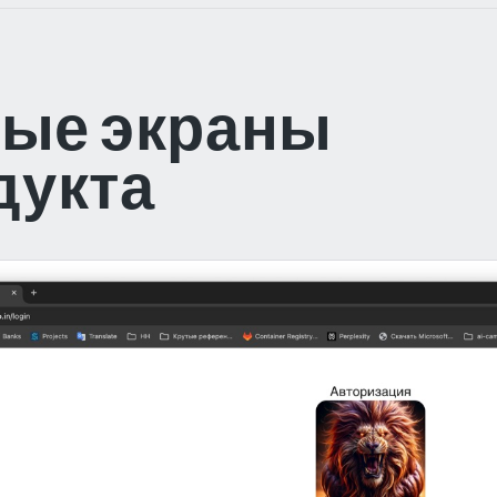
ые экраны
дукта