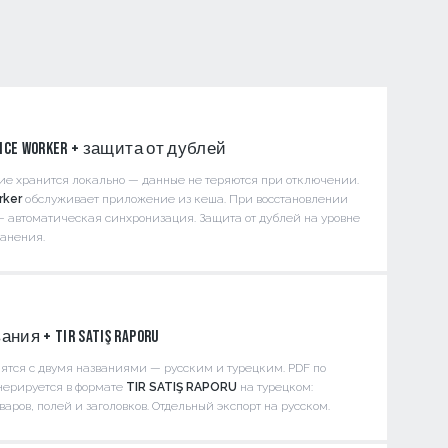
vice Worker + защита от дублей
ние хранится локально — данные не теряются при отключении.
rker
обслуживает приложение из кеша. При восстановлении
— автоматическая синхронизация. Защита от дублей на уровне
ранения.
ния + TIR SATIŞ RAPORU
ятся с двумя названиями — русским и турецким. PDF по
нерируется в формате
TIR SATIŞ RAPORU
на турецком:
варов, полей и заголовков. Отдельный экспорт на русском.