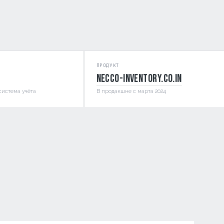
ПРОДУКТ
necco-inventory.co.in
система учёта
В продакшне с марта 2024