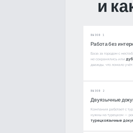
и к
ВЫЗОВ 1
Работа без интер
База за городом с нест
не сохранялись или
дуб
дважды, что ломало учёт.
ВЫЗОВ 2
Двуязычные док
Компания работает с ту
нужны на турецком — ро
турецкоязычные доку