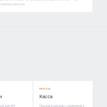
я данных вручную.
ФИНАНСЫ
и
Касса
ий расчёт
Приход и расход с привязкой к