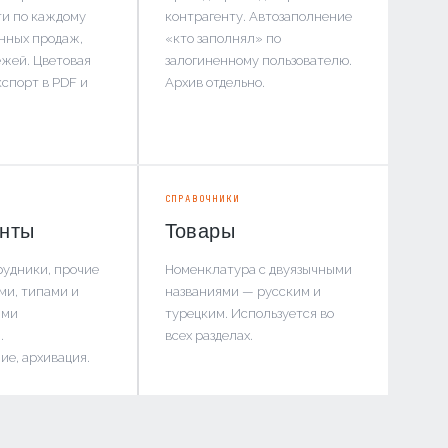
и по каждому
контрагенту. Автозаполнение
анных продаж,
«кто заполнял» по
ежей. Цветовая
залогиненному пользователю.
кспорт в PDF и
Архив отдельно.
СПРАВОЧНИКИ
енты
Товары
рудники, прочие
Номенклатура с двуязычными
ми, типами и
названиями — русским и
ыми
турецким. Используется во
.
всех разделах.
ие, архивация.