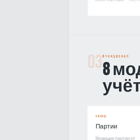
03
ФУНКЦИОНАЛ
8 м
учё
СКЛАД
Партии
Входящие партии от