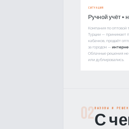
СИТУАЦИЯ
Ручной учёт + 
Компания по оптовой 
Турции — принимает п
кабачков, продаёт оп
за городом —
интерне
Облачные решения не 
или дублировались.
02
ВЫЗОВЫ И РЕШЕН
С ч