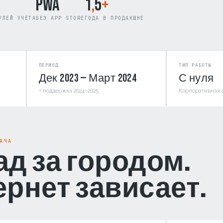
PWA
1
,
5
+
УЛЕЙ УЧЁТА
БЕЗ APP STORE
ГОДА В ПРОДАКШНЕ
ПЕРИОД
ТИП РАБОТЫ
Дек 2023 — Март 2024
С нуля
+ поддержка 2024–2025
Корпоративная 
АЧА
д за городом.
рнет зависает.