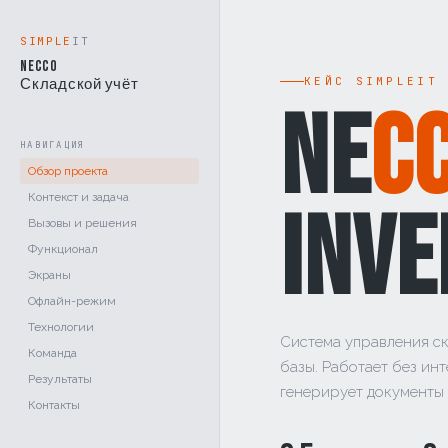
SIMPLE
IT
NECCO
КЕЙС SIMPLEIT
Складской учёт
NE
C
НАВИГАЦИЯ
Обзор проекта
Контекст и задача
INV
Вызовы и решения
Функционал
Экраны
Офлайн-режим
Технологии
Система управления с
Команда
базы. Работает без инт
Результаты
генерирует документы 
Контакты