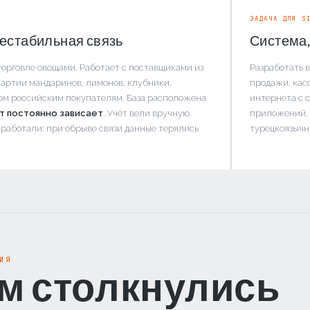
ЗАДАЧА ДЛЯ S
нестабильная связь
Система,
торговле овощами. Работает с поставщиками из
Разработать 
артии мандаринов, лимонов, клубники,
продажи, кас
том российским покупателям. База расположена
интернета с 
т постоянно зависает
. Учёт вели вручную.
приложений, 
работали: при обрыве связи данные терялись
турецкоязычн
ИЯ
ем столкнулись