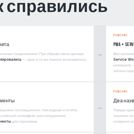
ак справились
РЕШЕНИЕ
нета
PWA + Ser
→
абильным соединением. При обрыве связи данные
Всё состоя
лировались
— одна и та же партия записывалась
Service Wo
интернета 
логики сох
РЕШЕНИЕ
ументы
Два назва
→
рецкими поставщиками. Накладные и отчёты
Товары хран
ссийский интерфейс для сотрудников,
партиям ге
менты
для партнёров.
названия то