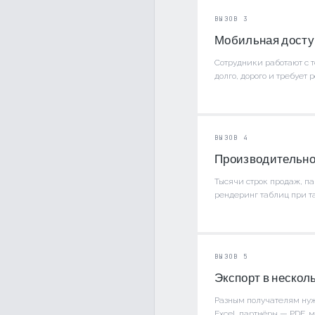
ВЫЗОВ 3
Мобильная доступ
Сотрудники работают с т
долго, дорого и требует
ВЫЗОВ 4
Производительно
Тысячи строк продаж, п
рендеринг таблиц при т
ВЫЗОВ 5
Экспорт в нескол
Разным получателям нуж
Excel, партнёры — PDF,