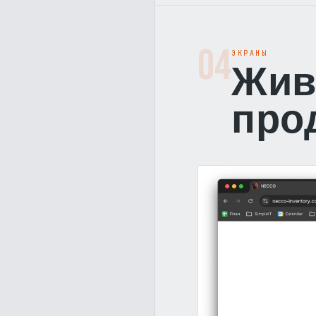
04
ЭКРАНЫ
Жив
про