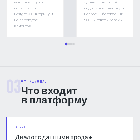
магазина. Нужно
Данные клиента А
подключить
недоступны клиенту Б.
PostgreSQL-витрину и
Вопрос → безопасный
не перепутать
SQL → ответ числами.
клиентов.
03
ФУНКЦИОНАЛ
Что входит
в платформу
AI-ЧАТ
Диалог с данными продаж