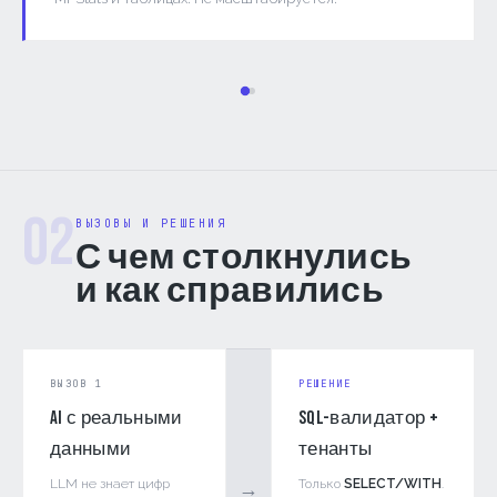
02
ВЫЗОВЫ И РЕШЕНИЯ
С чем столкнулись
и как справились
ВЫЗОВ 1
РЕШЕНИЕ
AI с реальными
SQL-валидатор +
данными
тенанты
LLM не знает цифр
Только
SELECT/WITH
.
→