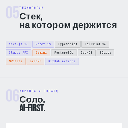
05
ТЕХНОЛОГИИ
Стек,
на котором держится
Next.js 16
React 19
TypeScript
Tailwind v4
Claude API
Gemini
PostgreSQL
DuckDB
SQLite
MPStats
amoCRM
GitHub Actions
06
КОМАНДА И ПОДХОД
Соло.
AI-first.