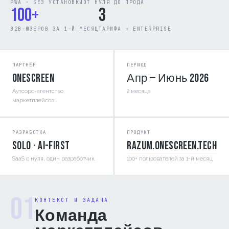
PWA · БЕЗ УСТАНОВКИ
ОТ НУЛЯ ДО ПРОДА
100+
3
B2B-ЮЗЕРОВ ЗА 1-Й МЕСЯЦ
ТАРИФА + ENTERPRISE
ПАРТНЁР
ПЕРИОД
OneScreen
Апр — Июнь 2026
Аутсорс-агентство
2 месяца
маркетплейсов
РАЗРАБОТКА
ПРОДУКТ
Solo · AI-first
razum.onescreen.tech
SaaS с нуля, один разработчик
100+ пользователей за 1-й месяц
01
КОНТЕКСТ И ЗАДАЧА
Команда