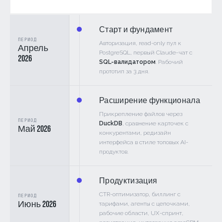
Старт и фундамент
ПЕРИОД
Авторизация, read-only пул к
Апрель
PostgreSQL, первый Claude-чат с
2026
SQL-валидатором
. Рабочий
прототип за 3 дня.
Расширение функционала
Прикрепление файлов через
ПЕРИОД
DuckDB
, сравнение карточек с
Май 2026
конкурентами, редизайн
интерфейса в стиле топовых AI-
продуктов.
Продуктизация
CTR-оптимизатор, биллинг с
ПЕРИОД
Июнь 2026
тарифами, агенты с цепочками,
рабочие области, UX-спринт,