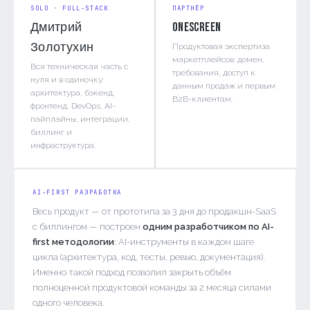
SOLO · FULL-STACK
ПАРТНЁР
Дмитрий
OneScreen
Золотухин
Продуктовая экспертиза
маркетплейсов: домен,
Вся техническая часть с
требования, доступ к
нуля и в одиночку:
данным продаж и первым
архитектура, бэкенд,
B2B-клиентам.
фронтенд, DevOps, AI-
пайплайны, интеграции,
биллинг и
инфраструктура.
AI-FIRST РАЗРАБОТКА
Весь продукт — от прототипа за 3 дня до продакшн-SaaS
с биллингом — построен
одним разработчиком по AI-
first методологии
: AI-инструменты в каждом шаге
цикла (архитектура, код, тесты, ревью, документация).
Именно такой подход позволил закрыть объём
полноценной продуктовой команды за 2 месяца силами
одного человека.